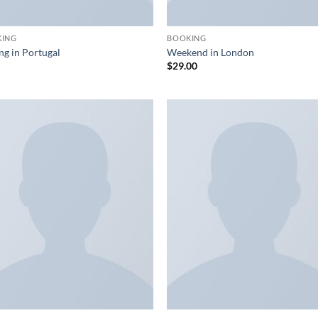
KING
BOOKING
ng in Portugal
Weekend in London
$
29.00