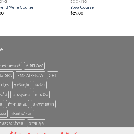
KING
BOOKING
end Wine Course
Yoga Course
00
$
29.00
GS
ทรักษาทุกที่
AIRFLOW
tal SPA
EMS AIRFLOW
GBT
salign
ขูดหินปูน
จัดฟัน
ันใส
ด่านขุนทด
ถอนฟัน
ัน
ทำฟันปลอม
นครราชสีมา
รทอง
ประกันสังคม
กันสังคมทำฟัน
ผ่าฟันคุด
ขจัดคราบ
ฟอกสีฟัน