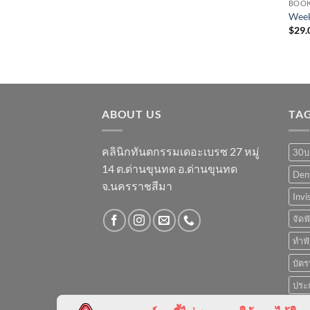
BOO
Week
$
29.
ABOUT US
TA
คลินิกทันตกรรมเดอะเบรซ 27 หมู่
30บา
14 ต.ด่านขุนทด อ.ด่านขุนทด
Den
จ.นครราชสีมา
Invi
จัดฟ
ทำฟ
บัต
ประ
พ่น