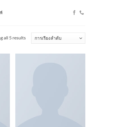
ี่
 all 5 results