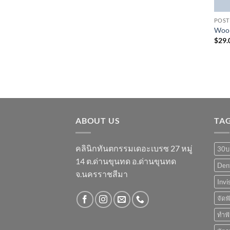
POST
Woo
$
29.
ABOUT US
TA
คลินิกทันตกรรมเดอะเบรซ 27 หมู่
30บา
14 ต.ด่านขุนทด อ.ด่านขุนทด
Den
จ.นครราชสีมา
Invi
จัดฟ
ทำฟ