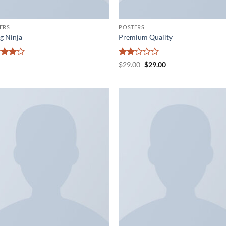
ERS
POSTERS
ng Ninja
Premium Quality
ให้
Original
Current
$
29.00
$
29.00
price
price
นน
คะแนน
was:
is:
2
$29.00.
$29.00.
ต่ 1-5
ตั้งแต่
นน
1-5
คะแนน