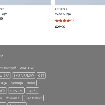
ERS
POSTERS
 Logo
Woo Ninja
00
ให้
$
29.00
คะแนน
4
ตั้งแต่
1-5
คะแนน
GS
ทรักษาทุกที่
AIRFLOW
tal SPA
EMS AIRFLOW
GBT
salign
ขูดหินปูน
จัดฟัน
ันใส
ด่านขุนทด
ถอนฟัน
ัน
ทำฟันปลอม
นครราชสีมา